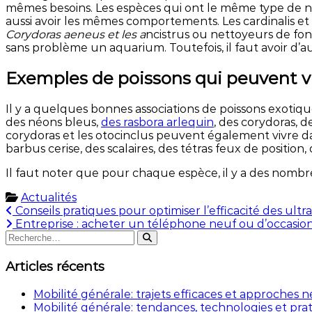
mêmes besoins. Les espèces qui ont le même type de no
aussi avoir les mêmes comportements. Les cardinalis et 
Corydoras aeneus et les a
ncistrus ou nettoyeurs de fond
sans problème un aquarium. Toutefois, il faut avoir d’a
Exemples de poissons qui peuvent v
Il y a quelques bonnes associations de poissons exotiq
des néons bleus,
des rasbora arlequin
, des corydoras, d
corydoras et les otocinclus peuvent également vivre da
barbus cerise, des scalaires, des tétras feux de position,
Il faut noter que pour chaque espèce, il y a des nombres
Actualités
Navigation
Conseils pratiques pour optimiser l’efficacité des ultr
Entreprise : acheter un téléphone neuf ou d’occasion
de
Rechercher
Rechercher
:
l’article
Articles récents
Mobilité générale: trajets efficaces et approches
Mobilité générale: tendances, technologies et prat