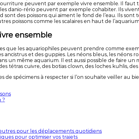
urriture peuvent par exemple vivre ensemble. Il faut to
les danio-rério peuvent par exemple cohabiter. Ils viven
 sont des poissons qui aiment le fond de l’eau. Ils sont
utres poissons comme les scalaires en haut de l’aquarium
ivre ensemble
ues que les aquariophiles peuvent prendre comme exemple
es ancistrus et des guppies. Les néons bleus, les néons roses
ns un même aquarium. Il est aussi possible de faire un m
 des tétras cuivre, des botias clown, des loches kuhlis, de
 de spécimens à respecter si l’on souhaite veiller au bie
asons
 ?
 neutres pour les déplacements quotidiens
iques pour optimiser vos trajets