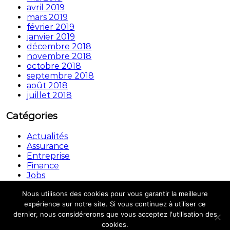
avril 2019
mars 2019
février 2019
janvier 2019
décembre 2018
novembre 2018
octobre 2018
septembre 2018
août 2018
juillet 2018
Catégories
Actualités
Assurance
Entreprise
Finance
Jobs
Non classé
Nous utilisons des cookies pour vous garantir la meilleure
Copyright © © 2026.
Automouv
All rights reserved.
expérience sur notre site. Si vous continuez à utiliser ce
Theme:
Flash
by ThemeGrill. Powered by
WordPress
dernier, nous considérerons que vous acceptez l'utilisation des
cookies.