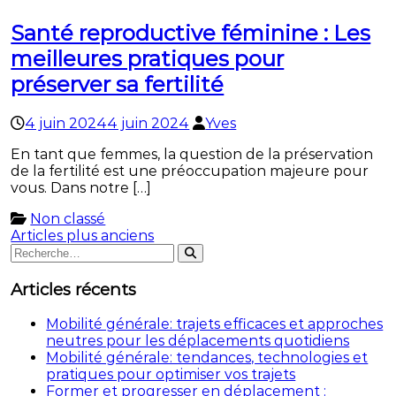
Santé reproductive féminine : Les
meilleures pratiques pour
préserver sa fertilité
4 juin 2024
4 juin 2024
Yves
En tant que femmes, la question de la préservation
de la fertilité est une préoccupation majeure pour
vous. Dans notre […]
Non classé
Navigation
Articles plus anciens
Rechercher
Rechercher
des
:
articles
Articles récents
Mobilité générale: trajets efficaces et approches
neutres pour les déplacements quotidiens
Mobilité générale: tendances, technologies et
pratiques pour optimiser vos trajets
Former et progresser en déplacement :