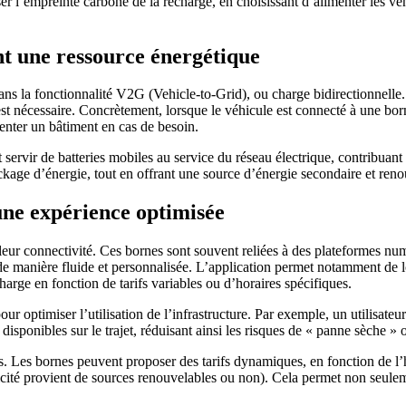
r l’empreinte carbone de la recharge, en choisissant d’alimenter les véhi
nt une ressource énergétique
dans la fonctionnalité V2G (Vehicle-to-Grid), ou charge bidirectionnell
est nécessaire. Concrètement, lorsque le véhicule est connecté à une born
nter un bâtiment en cas de besoin.
servir de batteries mobiles au service du réseau électrique, contribuant à 
ockage d’énergie, tout en offrant une source d’énergie secondaire et reno
une expérience optimisée
 leur connectivité. Ces bornes sont souvent reliées à des plateformes nu
de manière fluide et personnalisée. L’application permet notamment de loc
arge en fonction de tarifs variables ou d’horaires spécifiques.
ur optimiser l’utilisation de l’infrastructure. Par exemple, un utilisateur
isponibles sur le trajet, réduisant ainsi les risques de « panne sèche » 
ies. Les bornes peuvent proposer des tarifs dynamiques, en fonction de l
ctricité provient de sources renouvelables ou non). Cela permet non seule