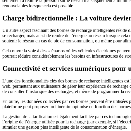
seulement à réduire la pression sur le réseau mais également à minimise
renouvelables lorsque cela est possible.
Charge bidirectionnelle : La voiture devie
Un autre aspect fascinant des bornes de recharge intelligentes réside 
se recharger, mais aussi de rendre de l’énergie au réseau lorsque cela 
soutenir le réseau en cas de pic de consommation, ou même pour alime
Cela ouvre la voie à des scénarios où les véhicules électriques peuvent 
pourrait réduire considérablement les besoins en infrastructures de st
Connectivité et services numériques pour 
L’une des fonctionnalités clés des bornes de recharge intelligentes est
web, permettant aux utilisateurs de gérer leur expérience de recharge 
de consulter l’historique des recharges, et même de programmer la rech
En outre, les données collectées par ces bornes peuvent être utilisées po
plateforme peut proposer un itinéraire optimisé en fonction des bornes d
La gestion de la tarification est également facilitée par ces technolog
l’origine de l’énergie utilisée pour la recharge (par exemple, si l’éle
stimuler une gestion plus intelligente de la consommation d’énergie.