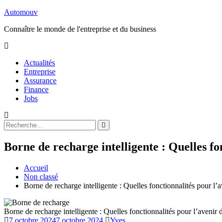
Aller
Automouv
au
Connaître le monde de l'entreprise et du business
contenu
Actualités
Entreprise
Assurance
Finance
Jobs
Rechercher
Rechercher
:
Borne de recharge intelligente : Quelles fo
Accueil
Non classé
Borne de recharge intelligente : Quelles fonctionnalités pour l’a
Borne de recharge intelligente : Quelles fonctionnalités pour l’avenir d
7 octobre 2024
7 octobre 2024
Yves