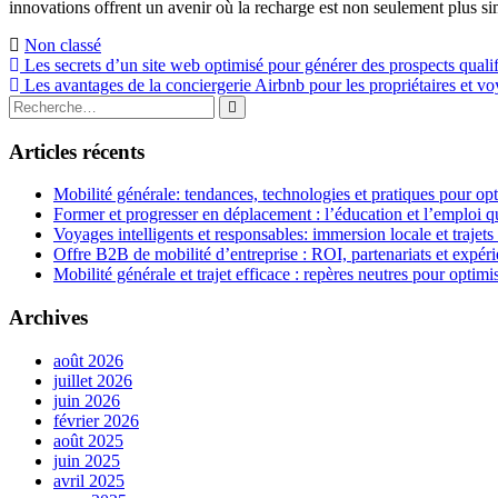
innovations offrent un avenir où la recharge est non seulement plus simp
Non classé
Navigation
Les secrets d’un site web optimisé pour générer des prospects qualif
Les avantages de la conciergerie Airbnb pour les propriétaires et v
de
Rechercher
Rechercher
l’article
:
Articles récents
Mobilité générale: tendances, technologies et pratiques pour opt
Former et progresser en déplacement : l’éducation et l’emploi qu
Voyages intelligents et responsables: immersion locale et trajets
Offre B2B de mobilité d’entreprise : ROI, partenariats et expér
Mobilité générale et trajet efficace : repères neutres pour opti
Archives
août 2026
juillet 2026
juin 2026
février 2026
août 2025
juin 2025
avril 2025