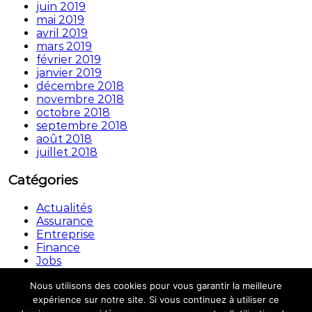
juin 2019
mai 2019
avril 2019
mars 2019
février 2019
janvier 2019
décembre 2018
novembre 2018
octobre 2018
septembre 2018
août 2018
juillet 2018
Catégories
Actualités
Assurance
Entreprise
Finance
Jobs
Non classé
Nous utilisons des cookies pour vous garantir la meilleure
Copyright © © 2026.
Automouv
All rights reserved.
expérience sur notre site. Si vous continuez à utiliser ce
Theme:
Flash
by ThemeGrill. Powered by
WordPress