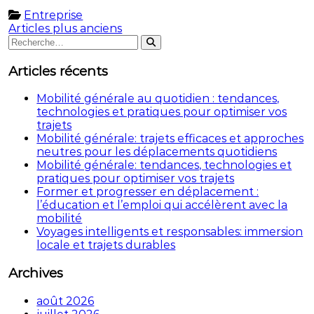
Entreprise
Navigation
Articles plus anciens
Rechercher
Rechercher
des
:
articles
Articles récents
Mobilité générale au quotidien : tendances,
technologies et pratiques pour optimiser vos
trajets
Mobilité générale: trajets efficaces et approches
neutres pour les déplacements quotidiens
Mobilité générale: tendances, technologies et
pratiques pour optimiser vos trajets
Former et progresser en déplacement :
l’éducation et l’emploi qui accélèrent avec la
mobilité
Voyages intelligents et responsables: immersion
locale et trajets durables
Archives
août 2026