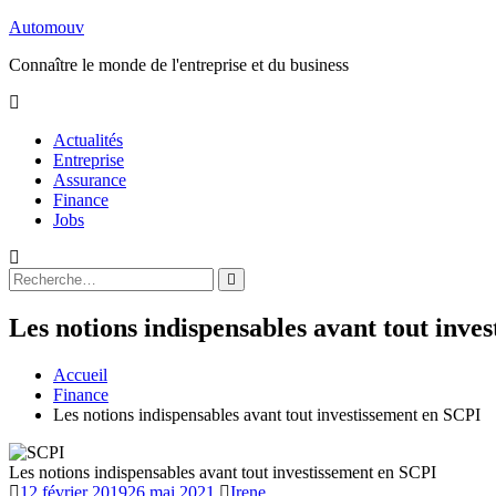
Aller
Automouv
au
Connaître le monde de l'entreprise et du business
contenu
Actualités
Entreprise
Assurance
Finance
Jobs
Rechercher
Rechercher
:
Les notions indispensables avant tout inve
Accueil
Finance
Les notions indispensables avant tout investissement en SCPI
Les notions indispensables avant tout investissement en SCPI
12 février 2019
26 mai 2021
Irene