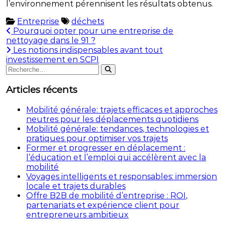
l’environnement pérennisent les résultats obtenus.
Entreprise
déchets
Navigation
Pourquoi opter pour une entreprise de
nettoyage dans le 91 ?
de
Les notions indispensables avant tout
l’article
investissement en SCPI
Rechercher
Rechercher
:
Articles récents
Mobilité générale: trajets efficaces et approches
neutres pour les déplacements quotidiens
Mobilité générale: tendances, technologies et
pratiques pour optimiser vos trajets
Former et progresser en déplacement :
l’éducation et l’emploi qui accélèrent avec la
mobilité
Voyages intelligents et responsables: immersion
locale et trajets durables
Offre B2B de mobilité d’entreprise : ROI,
partenariats et expérience client pour
entrepreneurs ambitieux