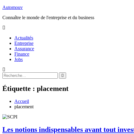
Aller
Automouv
au
Connaître le monde de l'entreprise et du business
contenu
Actualités
Entreprise
Assurance
Finance
Jobs
Rechercher
Rechercher
:
Étiquette :
placement
Accueil
placement
Les notions indispensables avant tout inve