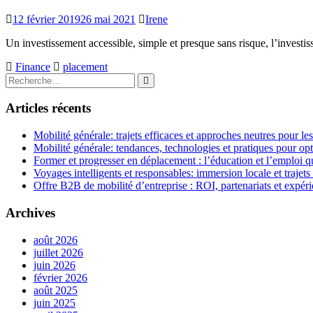
12 février 2019
26 mai 2021
Irene
Un investissement accessible, simple et presque sans risque, l’invest
Finance
placement
Rechercher
Rechercher
:
Articles récents
Mobilité générale: trajets efficaces et approches neutres pour l
Mobilité générale: tendances, technologies et pratiques pour opt
Former et progresser en déplacement : l’éducation et l’emploi qu
Voyages intelligents et responsables: immersion locale et trajets
Offre B2B de mobilité d’entreprise : ROI, partenariats et expér
Archives
août 2026
juillet 2026
juin 2026
février 2026
août 2025
juin 2025