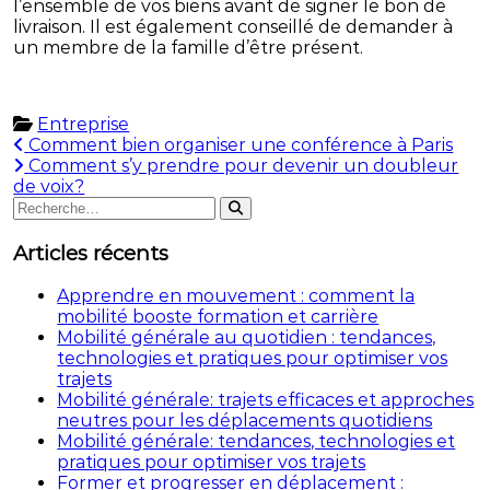
l’ensemble de vos biens avant de signer le bon de
livraison. Il est également conseillé de demander à
un membre de la famille d’être présent.
Entreprise
Navigation
Comment bien organiser une conférence à Paris
Comment s’y prendre pour devenir un doubleur
de
de voix?
Rechercher
l’article
Rechercher
:
Articles récents
Apprendre en mouvement : comment la
mobilité booste formation et carrière
Mobilité générale au quotidien : tendances,
technologies et pratiques pour optimiser vos
trajets
Mobilité générale: trajets efficaces et approches
neutres pour les déplacements quotidiens
Mobilité générale: tendances, technologies et
pratiques pour optimiser vos trajets
Former et progresser en déplacement :