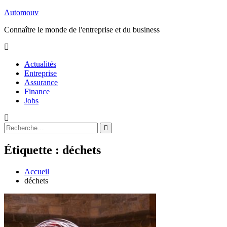
Aller
Automouv
au
Connaître le monde de l'entreprise et du business
contenu
Actualités
Entreprise
Assurance
Finance
Jobs
Rechercher
Rechercher
:
Étiquette :
déchets
Accueil
déchets