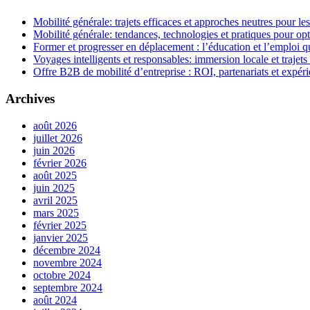
Mobilité générale: trajets efficaces et approches neutres pour l
Mobilité générale: tendances, technologies et pratiques pour opt
Former et progresser en déplacement : l’éducation et l’emploi qu
Voyages intelligents et responsables: immersion locale et trajets
Offre B2B de mobilité d’entreprise : ROI, partenariats et expér
Archives
août 2026
juillet 2026
juin 2026
février 2026
août 2025
juin 2025
avril 2025
mars 2025
février 2025
janvier 2025
décembre 2024
novembre 2024
octobre 2024
septembre 2024
août 2024