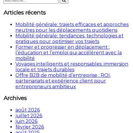
l’article
Rechercher
:
Articles récents
Mobilité générale: trajets efficaces et approches
neutres pour les déplacements quotidiens
Mobilité générale: tendances, technologies et
pratiques pour optimiser vos trajets
Former et progresser en déplacement :
l’éducation et l’emploi qui accélèrent avec la
mobilité
Voyages intelligents et responsables: immersion
locale et trajets durables
Offre B2B de mobilité d’entreprise : ROI,
partenariats et expérience client pour
entrepreneurs ambitieux
Archives
août 2026
juillet 2026
juin 2026
février 2026
août 2025