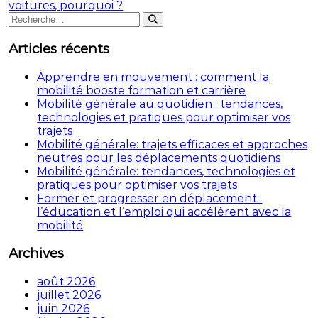
de
voitures, pourquoi ?
Rechercher
l’article
Rechercher
:
Articles récents
Apprendre en mouvement : comment la
mobilité booste formation et carrière
Mobilité générale au quotidien : tendances,
technologies et pratiques pour optimiser vos
trajets
Mobilité générale: trajets efficaces et approches
neutres pour les déplacements quotidiens
Mobilité générale: tendances, technologies et
pratiques pour optimiser vos trajets
Former et progresser en déplacement :
l’éducation et l’emploi qui accélèrent avec la
mobilité
Archives
août 2026
juillet 2026
juin 2026