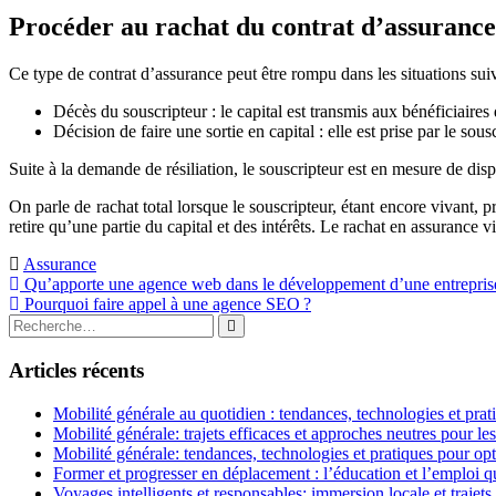
Procéder au rachat du contrat d’assurance
Ce type de contrat d’assurance peut être rompu dans les situations suiv
Décès du souscripteur : le capital est transmis aux bénéficiaires
Décision de faire une sortie en capital : elle est prise par le sous
Suite à la demande de résiliation, le souscripteur est en mesure de dispo
On parle de rachat total lorsque le souscripteur, étant encore vivant, pr
retire qu’une partie du capital et des intérêts. Le rachat en assurance vi
Assurance
Navigation
Qu’apporte une agence web dans le développement d’une entrepris
Pourquoi faire appel à une agence SEO ?
de
Rechercher
Rechercher
l’article
:
Articles récents
Mobilité générale au quotidien : tendances, technologies et prat
Mobilité générale: trajets efficaces et approches neutres pour l
Mobilité générale: tendances, technologies et pratiques pour opt
Former et progresser en déplacement : l’éducation et l’emploi qu
Voyages intelligents et responsables: immersion locale et trajets