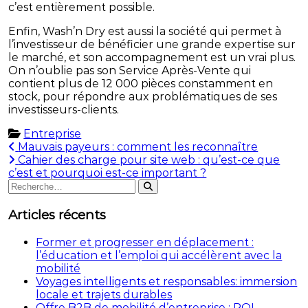
c’est entièrement possible.
Enfin, Wash’n Dry est aussi la société qui permet à
l’investisseur de bénéficier une grande expertise sur
le marché, et son accompagnement est un vrai plus.
On n’oublie pas son Service Après-Vente qui
contient plus de 12 000 pièces constamment en
stock, pour répondre aux problématiques de ses
investisseurs-clients.
Entreprise
Navigation
Mauvais payeurs : comment les reconnaître
Cahier des charge pour site web : qu’est-ce que
de
c’est et pourquoi est-ce important ?
Rechercher
l’article
Rechercher
:
Articles récents
Former et progresser en déplacement :
l’éducation et l’emploi qui accélèrent avec la
mobilité
Voyages intelligents et responsables: immersion
locale et trajets durables
Offre B2B de mobilité d’entreprise : ROI,