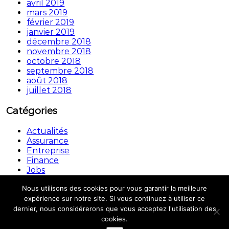
avril 2019
mars 2019
février 2019
janvier 2019
décembre 2018
novembre 2018
octobre 2018
septembre 2018
août 2018
juillet 2018
Catégories
Actualités
Assurance
Entreprise
Finance
Jobs
Non classé
Nous utilisons des cookies pour vous garantir la meilleure
Copyright © © 2026.
Automouv
All rights reserved.
expérience sur notre site. Si vous continuez à utiliser ce
Theme:
Flash
by ThemeGrill. Powered by
WordPress
dernier, nous considérerons que vous acceptez l'utilisation des
cookies.
Mentions légales