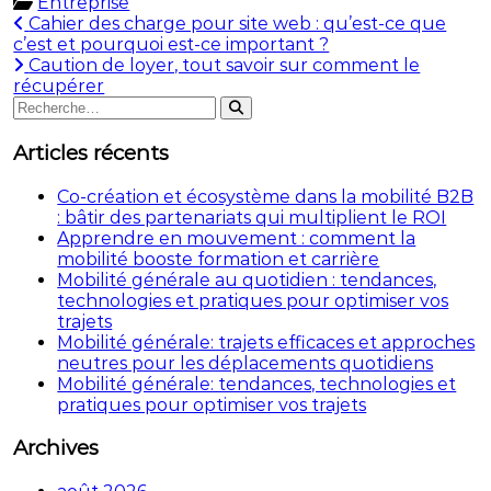
Entreprise
Navigation
Cahier des charge pour site web : qu’est-ce que
c’est et pourquoi est-ce important ?
de
Caution de loyer, tout savoir sur comment le
l’article
récupérer
Rechercher
Rechercher
:
Articles récents
Co-création et écosystème dans la mobilité B2B
: bâtir des partenariats qui multiplient le ROI
Apprendre en mouvement : comment la
mobilité booste formation et carrière
Mobilité générale au quotidien : tendances,
technologies et pratiques pour optimiser vos
trajets
Mobilité générale: trajets efficaces et approches
neutres pour les déplacements quotidiens
Mobilité générale: tendances, technologies et
pratiques pour optimiser vos trajets
Archives