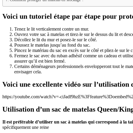
Voici un tutoriel étape par étape pour pr
Tenez le lit verticalement contre un mur.
Ouvrez votre sac à matelas et tirez-le sur le dessus du lit et des
Décollez le lit du mur et posez-le sur le côté.
Poussez le matelas jusqu’au fond du sac.
Pincez le matériau du sac en excès sur le côté et pliez-le sur le 
Fermez le sac avec du ruban adhésif comme un cadeau et utilise
assurer qu’il est bien fermé.
Certains déménageurs professionnels envelopperont tout le matela
envisager cela.
Voici une excellente vidéo sur l’utilisati
https://youtube.com/watch?v=-ciJadf9hzE%3Ffeature%3Doembe
Utilisation d’un sac de matelas Queen/Kin
Il est préférable d’utiliser un sac à matelas qui correspond à la ta
spécifiquement une reine