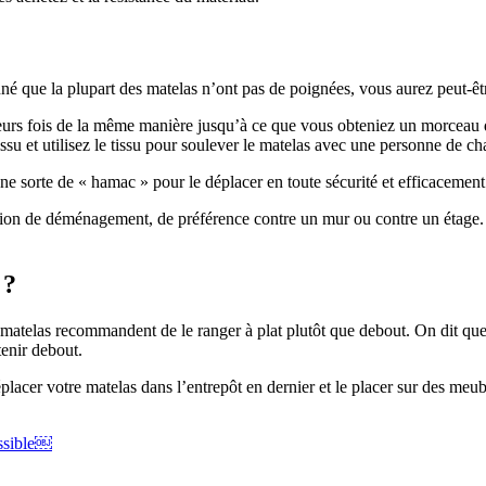
é que la plupart des matelas n’ont pas de poignées, vous aurez peut-être d
eurs fois de la même manière jusqu’à ce que vous obteniez un morceau d’
tissu et utilisez le tissu pour soulever le matelas avec une personne de c
une sorte de « hamac » pour le déplacer en toute sécurité et efficacement
amion de déménagement, de préférence contre un mur ou contre un étage.
 ?
atelas recommandent de le ranger à plat plutôt que debout. On dit que le
tenir debout.
acer votre matelas dans l’entrepôt en dernier et le placer sur des meubl
ossible￼