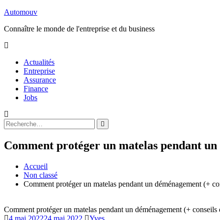
Aller
Automouv
au
Connaître le monde de l'entreprise et du business
contenu
Actualités
Entreprise
Assurance
Finance
Jobs
Rechercher
Rechercher
:
Comment protéger un matelas pendant un
Accueil
Non classé
Comment protéger un matelas pendant un déménagement (+ co
Comment protéger un matelas pendant un déménagement (+ conseil
4 mai 2022
24 mai 2022
Yves