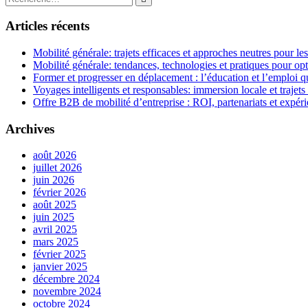
l’article
:
Articles récents
Mobilité générale: trajets efficaces et approches neutres pour l
Mobilité générale: tendances, technologies et pratiques pour opt
Former et progresser en déplacement : l’éducation et l’emploi qu
Voyages intelligents et responsables: immersion locale et trajets
Offre B2B de mobilité d’entreprise : ROI, partenariats et expér
Archives
août 2026
juillet 2026
juin 2026
février 2026
août 2025
juin 2025
avril 2025
mars 2025
février 2025
janvier 2025
décembre 2024
novembre 2024
octobre 2024