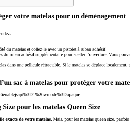
otéger votre matelas pour un déménagement
cendez.
côté du matelas et collez-le avec un pistolet à ruban adhésif.
z du ruban adhésif supplémentaire pour sceller l’ouverture. Vous pouve
s dans une pellicule rétractable. Si le matelas se déplace localement, p
on d’un sac à matelas pour protéger votre ma
d%26enablejsapi%3D1%26wmode%3Dopaque
g Size pour les matelas Queen Size
ille exacte de votre matelas.
Mais, pour les matelas queen size, parfoi