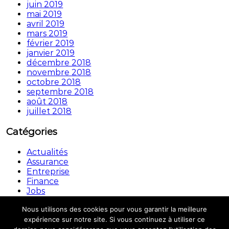
juin 2019
mai 2019
avril 2019
mars 2019
février 2019
janvier 2019
décembre 2018
novembre 2018
octobre 2018
septembre 2018
août 2018
juillet 2018
Catégories
Actualités
Assurance
Entreprise
Finance
Jobs
Non classé
Nous utilisons des cookies pour vous garantir la meilleure
Copyright © © 2026.
Automouv
All rights reserved.
expérience sur notre site. Si vous continuez à utiliser ce
Theme:
Flash
by ThemeGrill. Powered by
WordPress