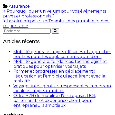
Assurance
Navigation
Pourquoi louer un velum pour vos événements
privés et professionnels ?
de
La solution pour un Teambuilding durable et éco-
l’article
responsable
Rechercher
Rechercher
:
Articles récents
Mobilité générale: trajets efficaces et approches
neutres pour les déplacements quotidiens
Mobilité générale: tendances, technologies et
pratiques pour optimiser vos trajets
Former et progresser en déplacement :
l’éducation et l’emploi qui accélèrent avec la
mobilité
Voyages intelligents et responsables: immersion
locale et trajets durables
Offre B2B de mobilité d’entreprise : ROI,
partenariats et expérience client pour
entrepreneurs ambitieux