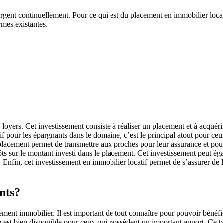
ent continuellement. Pour ce qui est du placement en immobilier locatif, 
ormes existantes.
 loyers. Cet investissement consiste à réaliser un placement et à acquér
tif pour les épargnants dans le domaine, c’est le principal atout pour ceu
lacement permet de transmettre aux proches pour leur assurance et pour l
s sur le montant investi dans le placement. Cet investissement peut égal
n. Enfin, cet investissement en immobilier locatif permet de s’assurer de l
ants?
ement immobilier. Il est important de tout connaître pour pouvoir bénéfi
e est bien disponible pour ceux qui possèdent un important apport. Ce t