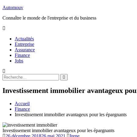
Aller
Automouv
au
Connaître le monde de l'entreprise et du business
contenu
Actualités
Entreprise
Assurance
Finance
Jobs
Rechercher
Rechercher
:
Investissement immobilier avantageux pou
Accueil
Finance
Investissement immobilier avantageux pour les épargnants
Investissement immobilier avantageux pour les épargnants
26 décembre 2018
26 mai 2021
Irene