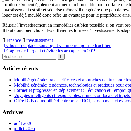
location. On peut également acquérir un immeuble pour en faire une lo
investissement est sûr et sécurisé même s’il ne génère que peu de reven
louer est déjà meublé donc offre un avantage pour le propriétaire ainsi
Réussir l’investissement en immobilier est bien possible si on veut prof
Il faut donc bien choisir les différentes formes d’investissements adapt
Finance
investissement
Navigation
Choisir de placer son argent via internet pour le fructifier
Gagner de l’argent et éviter les arnaques en 2019
de
Rechercher
Rechercher
l’article
:
Articles récents
Mobilité générale: trajets efficaces et approches neutres pour l
Mobilité générale: tendances, technologies et pratiques pour opt
Former et progresser en déplacement : l’éducation et l’emploi qu
Voyages intelligents et responsables: immersion locale et trajets
Offre B2B de mobilité d’entreprise : ROI, partenariats et expér
Archives
août 2026
juillet 2026