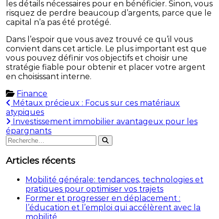
les détails nécessaires pour en bénéficier. Sinon, vous
risquez de perdre beaucoup d’argents, parce que le
capital n’a pas été protégé.
Dans l’espoir que vous avez trouvé ce qu’il vous
convient dans cet article. Le plus important est que
vous pouvez définir vos objectifs et choisir une
stratégie fiable pour obtenir et placer votre argent
en choisissant interne.
Finance
Navigation
Métaux précieux : Focus sur ces matériaux
atypiques
de
Investissement immobilier avantageux pour les
l’article
épargnants
Rechercher
Rechercher
:
Articles récents
Mobilité générale: tendances, technologies et
pratiques pour optimiser vos trajets
Former et progresser en déplacement :
l’éducation et l’emploi qui accélèrent avec la
mobilité