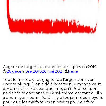
Gagner de l’argent et éviter les arnaques en 2019
26 décembre 2018
26 mai 2021
Irene
Tout le monde veut gagner de l’argent, en avoir
encore plus qu’il en a déjà, bref tout le monde veut
devenir riche. Mais par quel moyen ? Pour cela, on
ne doit faire confiance qu’à soi-même, car tant qu’il y
a des moyens pour réussir, il y a toujours des moyens
pour que les malfaiteurs en profits pour en faire