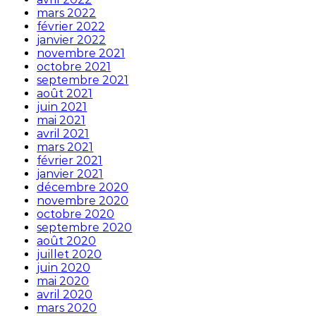
mars 2022
février 2022
janvier 2022
novembre 2021
octobre 2021
septembre 2021
août 2021
juin 2021
mai 2021
avril 2021
mars 2021
février 2021
janvier 2021
décembre 2020
novembre 2020
octobre 2020
septembre 2020
août 2020
juillet 2020
juin 2020
mai 2020
avril 2020
mars 2020