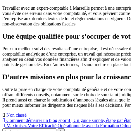
Travailler avec un expert-comptable à Marseille permet à une entrepris
vous évite des erreurs dans votre comptabilité, et vous prévient contre 
l’entreprise aux derniers textes de loi et réglementations en vigueur. De
non-observation des obligations fiscales.
Une équipe qualifiée pour s’occuper de vot
Pour un meilleur suivi des résultats d’une entreprise, il est nécessaire 
comptabilité analytique d’une entreprise, un travail qui nécessite préc
analyser en détail vos données financières afin d’expliquer et de valoris
points de gestion clés. En d’autres termes, il saura mettre en place tou
D’autres missions en plus pour la croissanc
Outre la prise en charge de votre comptabilité générale et de votre co
offrant différents conseils, notamment sur le choix de son statut jurid
Il prend aussi en charge la publication d’annonces légales ainsi que le
pour mieux informer les dirigeants des risques liés à ses décisions. Par
Non classé
Navigation
Comment démarrer un blog sportif | Un guide simple, étape par éta
Maximisez Votre Efficacité Opérationnelle avec la Formation Odoo
de
Rechercher