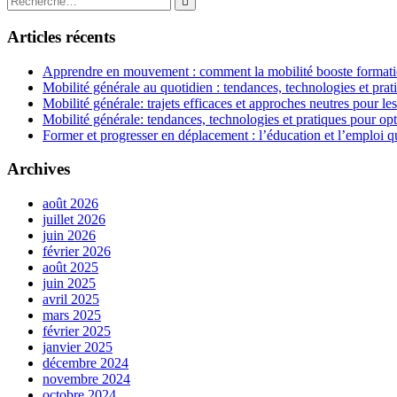
Rechercher
l’article
:
Articles récents
Apprendre en mouvement : comment la mobilité booste formatio
Mobilité générale au quotidien : tendances, technologies et prat
Mobilité générale: trajets efficaces et approches neutres pour l
Mobilité générale: tendances, technologies et pratiques pour opt
Former et progresser en déplacement : l’éducation et l’emploi qu
Archives
août 2026
juillet 2026
juin 2026
février 2026
août 2025
juin 2025
avril 2025
mars 2025
février 2025
janvier 2025
décembre 2024
novembre 2024
octobre 2024