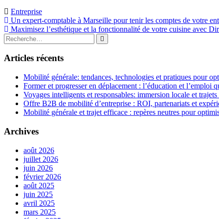
Entreprise
Navigation
Un expert-comptable à Marseille pour tenir les comptes de votre ent
Maximisez l’esthétique et la fonctionnalité de votre cuisine avec Di
de
Rechercher
Rechercher
l’article
:
Articles récents
Mobilité générale: tendances, technologies et pratiques pour opt
Former et progresser en déplacement : l’éducation et l’emploi qu
Voyages intelligents et responsables: immersion locale et trajets
Offre B2B de mobilité d’entreprise : ROI, partenariats et expér
Mobilité générale et trajet efficace : repères neutres pour opti
Archives
août 2026
juillet 2026
juin 2026
février 2026
août 2025
juin 2025
avril 2025
mars 2025