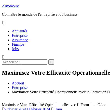
Aller
Automouv
au
Connaître le monde de l'entreprise et du business
contenu
Actualités
Entreprise
Assurance
Finance
Jobs
Rechercher
Rechercher
:
Maximisez Votre Efficacité Opérationnell
Accueil
Entreprise
Maximisez Votre Efficacité Opérationnelle avec la Formation 
Maximisez Votre Efficacité Opérationnelle avec la Formation Odoo
9 février 2024
12 février 2024
Clara