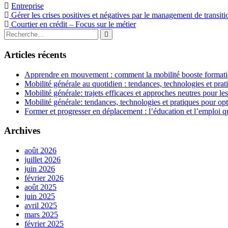
Entreprise
Navigation
Gérer les crises positives et négatives par le management de transiti
Courtier en crédit – Focus sur le métier
de
Rechercher
Rechercher
l’article
:
Articles récents
Apprendre en mouvement : comment la mobilité booste formatio
Mobilité générale au quotidien : tendances, technologies et prat
Mobilité générale: trajets efficaces et approches neutres pour l
Mobilité générale: tendances, technologies et pratiques pour opt
Former et progresser en déplacement : l’éducation et l’emploi qu
Archives
août 2026
juillet 2026
juin 2026
février 2026
août 2025
juin 2025
avril 2025
mars 2025
février 2025