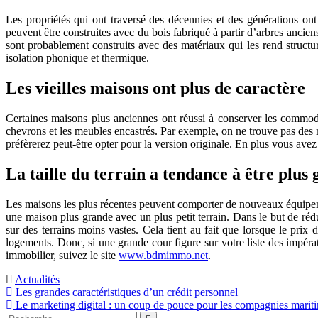
Les propriétés qui ont traversé des décennies et des générations on
peuvent être construites avec du bois fabriqué à partir d’arbres ancie
sont probablement construits avec des matériaux qui les rend struct
isolation phonique et thermique.
Les vieilles maisons ont plus de caractère
Certaines maisons plus anciennes ont réussi à conserver les commodité
chevrons et les meubles encastrés. Par exemple, on ne trouve pas des
préfèrerez peut-être opter pour la version originale. En plus vous ave
La taille du terrain a tendance à être plus 
Les maisons les plus récentes peuvent comporter de nouveaux équipemen
une maison plus grande avec un plus petit terrain. Dans le but de réd
sur des terrains moins vastes. Cela tient au fait que lorsque le pr
logements. Donc, si une grande cour figure sur votre liste des impéra
immobilier, suivez le site
www.bdmimmo.net
.
Actualités
Navigation
Les grandes caractéristiques d’un crédit personnel
Le marketing digital : un coup de pouce pour les compagnies marit
de
Rechercher