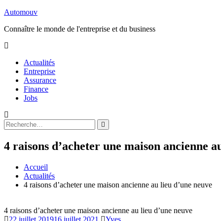
Aller
Automouv
au
Connaître le monde de l'entreprise et du business
contenu
Actualités
Entreprise
Assurance
Finance
Jobs
Rechercher
Rechercher
:
4 raisons d’acheter une maison ancienne a
Accueil
Actualités
4 raisons d’acheter une maison ancienne au lieu d’une neuve
4 raisons d’acheter une maison ancienne au lieu d’une neuve
22 juillet 2019
16 juillet 2021
Yves