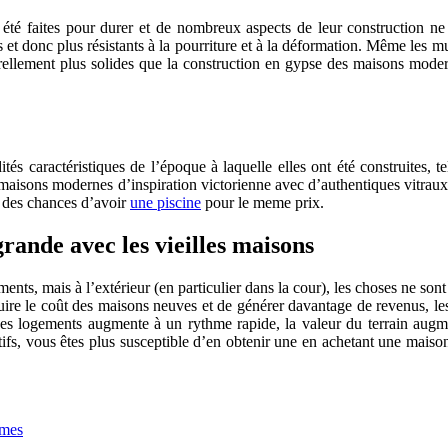
t été faites pour durer et de nombreux aspects de leur construction ne
ns et donc plus résistants à la pourriture et à la déformation. Même les 
urellement plus solides que la construction en gypse des maisons mode
s caractéristiques de l’époque à laquelle elles ont été construites, te
 maisons modernes d’inspiration victorienne avec d’authentiques vitraux
z des chances d’avoir
une piscine
pour le meme prix.
grande avec les vieilles maisons
ts, mais à l’extérieur (en particulier dans la cour), les choses ne son
uire le coût des maisons neuves et de générer davantage de revenus, les
ix des logements augmente à un rythme rapide, la valeur du terrain aug
tifs, vous êtes plus susceptible d’en obtenir une en achetant une mais
imes