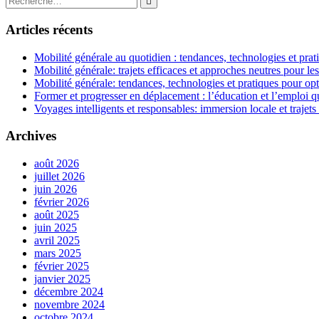
Rechercher
l’article
:
Articles récents
Mobilité générale au quotidien : tendances, technologies et prat
Mobilité générale: trajets efficaces et approches neutres pour l
Mobilité générale: tendances, technologies et pratiques pour opt
Former et progresser en déplacement : l’éducation et l’emploi qu
Voyages intelligents et responsables: immersion locale et trajets
Archives
août 2026
juillet 2026
juin 2026
février 2026
août 2025
juin 2025
avril 2025
mars 2025
février 2025
janvier 2025
décembre 2024
novembre 2024
octobre 2024