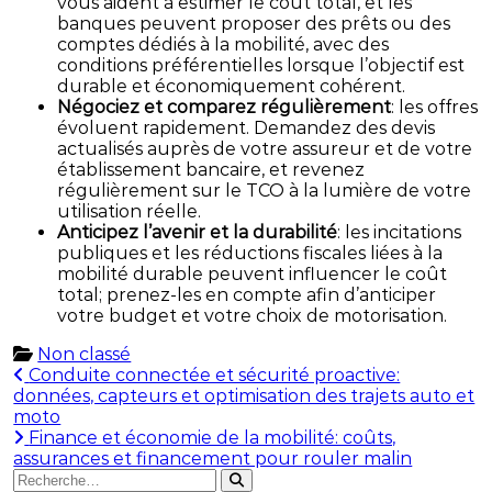
vous aident à estimer le coût total, et les
banques peuvent proposer des prêts ou des
comptes dédiés à la mobilité, avec des
conditions préférentielles lorsque l’objectif est
durable et économiquement cohérent.
Négociez et comparez régulièrement
: les offres
évoluent rapidement. Demandez des devis
actualisés auprès de votre assureur et de votre
établissement bancaire, et revenez
régulièrement sur le TCO à la lumière de votre
utilisation réelle.
Anticipez l’avenir et la durabilité
: les incitations
publiques et les réductions fiscales liées à la
mobilité durable peuvent influencer le coût
total; prenez-les en compte afin d’anticiper
votre budget et votre choix de motorisation.
Non classé
Navigation
Conduite connectée et sécurité proactive:
données, capteurs et optimisation des trajets auto et
de
moto
l’article
Finance et économie de la mobilité: coûts,
assurances et financement pour rouler malin
Rechercher
Rechercher