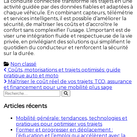
La conduite connectée transforme les trajets en une
activité guidée par des données fiables et adaptées à
chaque véhicule. En combinant capteurs, télémétrie
et services intelligents, il est possible d’améliorer la
sécurité, de maîtriser les coûts et d’accroître le
confort sans complexifier l’usage. L’important est de
viser une intégration fluide et respectueuse de la vie
privée, en privilégiant des solutions qui simplifient le
quotidien du conducteur et renforcent la sécurité
sur la durée.
Non classé
Navigation
Coûts, motorisations et trajets optimisés: guide
pratique auto et moto
de
Maîtriser le coût réel de vos trajets: TCO, assurance
l’article
et financement pour une mobilité plus sage
Rechercher
Rechercher
:
Articles récents
Mobilité générale: tendances, technologies et
pratiques pour optimiser vos trajets
Former et progresser en déplacement :
l’éducation et l’emploi qui accélèrent avec la