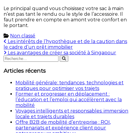
Le principal quand vous choisissez votre sac à main
n’est pas tant le rendu ou le style de l’accessoire. Il
faut prendre en compte en amont votre confort en
le portant.
Non classé
Navigation
Les intérêts de l’hypothèque et de la caution dans
le cadre d’un prêt immobilier
de
Les avantages de créer sa société à Singapour
Rechercher
l’article
Rechercher
:
Articles récents
Mobilité générale: tendances, technologies et
pratiques pour optimiser vos trajets
Former et progresser en déplacement :
l’éducation et l’emploi qui accélèrent avec la
mobilité
Voyages intelligents et responsables: immersion
locale et trajets durables
Offre B2B de mobilité d’entreprise : ROI,
partenariats et expérience client pour