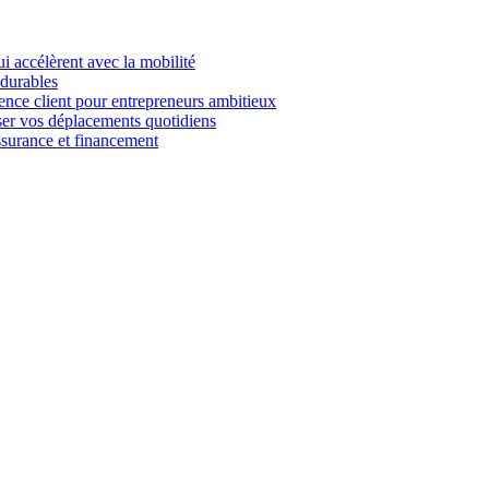
i accélèrent avec la mobilité
 durables
ience client pour entrepreneurs ambitieux
miser vos déplacements quotidiens
ssurance et financement