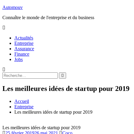
Aller
Automouv
au
Connaître le monde de l'entreprise et du business
contenu
Actualités
Entreprise
Assurance
Finance
Jobs
Rechercher
Rechercher
:
Les meilleures idées de startup pour 2019
Accueil
Entreprise
Les meilleures idées de startup pour 2019
Les meilleures idées de startup pour 2019
25 février 2019
26 mai 2021
Coco