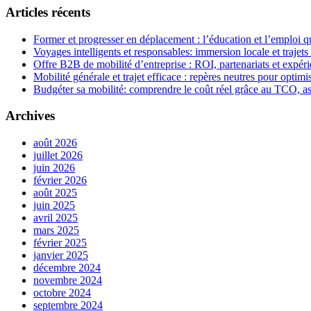
Articles récents
Former et progresser en déplacement : l’éducation et l’emploi qu
Voyages intelligents et responsables: immersion locale et trajets
Offre B2B de mobilité d’entreprise : ROI, partenariats et expér
Mobilité générale et trajet efficace : repères neutres pour opti
Budgéter sa mobilité: comprendre le coût réel grâce au TCO, a
Archives
août 2026
juillet 2026
juin 2026
février 2026
août 2025
juin 2025
avril 2025
mars 2025
février 2025
janvier 2025
décembre 2024
novembre 2024
octobre 2024
septembre 2024