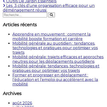
Navigation
Outils De Jardin Essentiels
Les 3 clés d’une organisation efficace pour un
de
déménagement réussi
Rechercher
l’article
Rechercher
:
Articles récents
Apprendre en mouvement : comment la
mobilité booste formation et carrière
Mobilité générale au quotidien : tendances,
technologies et pratiques pour optimiser vos
trajets
Mobilité générale: trajets efficaces et approches
neutres pour les déplacements quotidiens
Mobilité générale: tendances, technologies et
pratiques pour optimiser vos trajets
Former et progresser en déplacement :
l’éducation et l’emploi qui accélèrent avec la
mobilité
Archives
août 2026