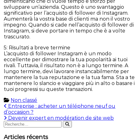
dimenticano che ci vuole tempo e sforzo per
sviluppare un’azienda. Questo è uno svantaggio
significativo per l’acquisto di follower di Instagram.
Aumenterà la vostra base di clienti ma non il vostro
impegno. Quando si cade nell’acquisto di follower di
Instagram, si deve portare in tempo che è a volte
trascurato.
5: Risultati a breve termine
L’acquisto di follower Instagram è un modo
eccellente per dimostrare la tua popolarità ai tuoi
rivali. Tuttavia, il risultato non è a lungo termine. A
lungo termine, devi lavorare instancabilmente per
mantenere la tua reputazione e la tua fama. Sta a te
mantenere lo slancio e viaggiare più in alto o basare i
tuoi progressi su queste transazioni.
Non classé
Navigation
Entreprise : acheter un téléphone neuf ou
d’occasion ?
de
Devenir expert en modération de site web
Rechercher
l’article
Rechercher
:
Articles récents