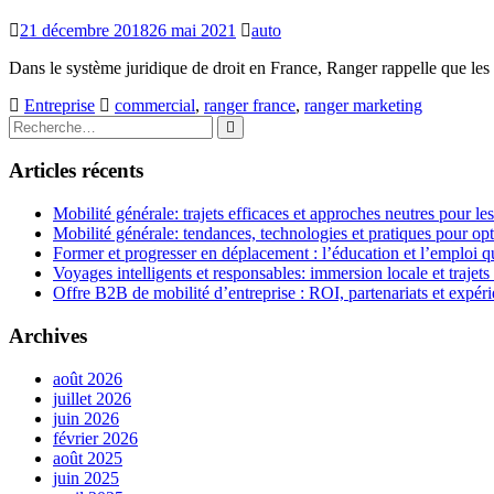
21 décembre 2018
26 mai 2021
auto
Dans le système juridique de droit en France, Ranger rappelle que le
Entreprise
commercial
,
ranger france
,
ranger marketing
Rechercher
Rechercher
:
Articles récents
Mobilité générale: trajets efficaces et approches neutres pour l
Mobilité générale: tendances, technologies et pratiques pour opt
Former et progresser en déplacement : l’éducation et l’emploi qu
Voyages intelligents et responsables: immersion locale et trajets
Offre B2B de mobilité d’entreprise : ROI, partenariats et expér
Archives
août 2026
juillet 2026
juin 2026
février 2026
août 2025
juin 2025