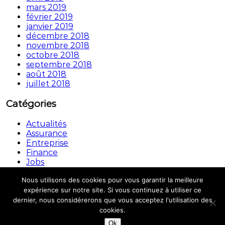
mars 2019
février 2019
janvier 2019
décembre 2018
novembre 2018
octobre 2018
septembre 2018
août 2018
juillet 2018
Catégories
Actualités
Assurance
Entreprise
Finance
Jobs
Non classé
Nous utilisons des cookies pour vous garantir la meilleure
Copyright © © 2026.
Automouv
All rights reserved.
expérience sur notre site. Si vous continuez à utiliser ce
Theme:
Flash
by ThemeGrill. Powered by
WordPress
dernier, nous considérerons que vous acceptez l'utilisation des
cookies.
Mentions légales
Ok