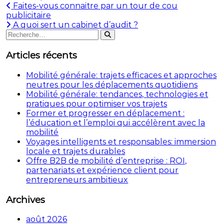
Navigation
Faites-vous connaitre par un tour de cou
publicitaire
de
A quoi sert un cabinet d’audit ?
Rechercher
l’article
Rechercher
:
Articles récents
Mobilité générale: trajets efficaces et approches
neutres pour les déplacements quotidiens
Mobilité générale: tendances, technologies et
pratiques pour optimiser vos trajets
Former et progresser en déplacement :
l’éducation et l’emploi qui accélèrent avec la
mobilité
Voyages intelligents et responsables: immersion
locale et trajets durables
Offre B2B de mobilité d’entreprise : ROI,
partenariats et expérience client pour
entrepreneurs ambitieux
Archives
août 2026