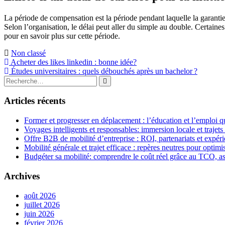
La période de compensation est la période pendant laquelle la garanti
Selon l’organisation, le délai peut aller du simple au double. Certaine
pour en savoir plus sur cette période.
Non classé
Navigation
Acheter des likes linkedin : bonne idée?
Études universitaires : quels débouchés après un bachelor ?
de
Rechercher
Rechercher
l’article
:
Articles récents
Former et progresser en déplacement : l’éducation et l’emploi qu
Voyages intelligents et responsables: immersion locale et trajets
Offre B2B de mobilité d’entreprise : ROI, partenariats et expér
Mobilité générale et trajet efficace : repères neutres pour opti
Budgéter sa mobilité: comprendre le coût réel grâce au TCO, a
Archives
août 2026
juillet 2026
juin 2026
février 2026