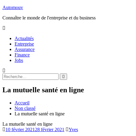
Aller
Automouv
au
Connaître le monde de l'entreprise et du business
contenu
Actualités
Entreprise
Assurance
Finance
Jobs
Rechercher
Rechercher
:
La mutuelle santé en ligne
Accueil
Non classé
La mutuelle santé en ligne
La mutuelle santé en ligne
10 février 2021
28 février 2021
Yves