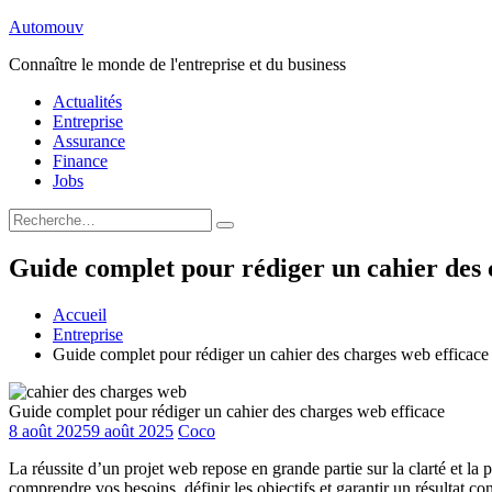
Aller
Automouv
au
Connaître le monde de l'entreprise et du business
contenu
Actualités
Entreprise
Assurance
Finance
Jobs
Rechercher
Rechercher
:
Guide complet pour rédiger un cahier des 
Accueil
Entreprise
Guide complet pour rédiger un cahier des charges web efficace
Guide complet pour rédiger un cahier des charges web efficace
8 août 2025
9 août 2025
Coco
La réussite d’un projet web repose en grande partie sur la clarté et la
comprendre vos besoins, définir les objectifs et garantir un résultat c