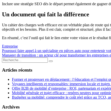
Inclure une stratégie SEO dès le départ permet également de gagner du 
Un document qui fait la différence
Un cahier des charges web efficace est un véritable plan de route qui 
objectifs et les besoins. Plus il est clair, complet et structuré, plus il 
En résumé, c’est l’outil qui fait le lien entre votre vision et le résultat
Entreprise
Navigation
Pourquoi faire appel à un spécialiste en pièces auto pour entretenir vo
Manager de transition : un acteur clé pour transformer les entreprises 
de
Rechercher
Rechercher
l’article
:
Articles récents
Former et progresser en déplacement : l’éducation et l’emploi qu
Voyages intelligents et responsables: immersion locale et trajets
Offre B2B de mobilité d’entreprise : ROI, partenariats et expér
Mobilité générale et trajet efficace : repères neutres pour opti
Budgéter sa mobilité: comprendre le coût réel grâce au TCO, a
Archives