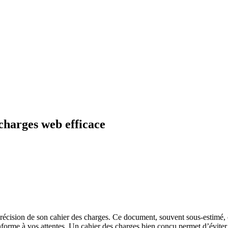
charges web efficace
 précision de son cahier des charges. Ce document, souvent sous-estimé, c
onforme à vos attentes. Un cahier des charges bien conçu permet d’éviter 