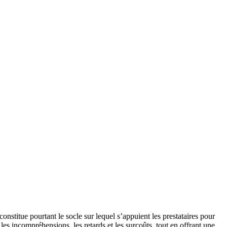
onstitue pourtant le socle sur lequel s’appuient les prestataires pour
les incompréhensions, les retards et les surcoûts, tout en offrant une