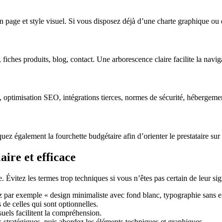
n page et style visuel. Si vous disposez déjà d’une charte graphique ou 
 fiches produits, blog, contact. Une arborescence claire facilite la naviga
 optimisation SEO, intégrations tierces, normes de sécurité, hébergeme
uez également la fourchette budgétaire afin d’orienter le prestataire sur l
ire et efficace
. Évitez les termes trop techniques si vous n’êtes pas certain de leur sign
ez par exemple « design minimaliste avec fond blanc, typographie sans 
s de celles qui sont optionnelles.
uels facilitent la compréhension.
stratégiques, puis abordez les éléments techniques et graphiques.