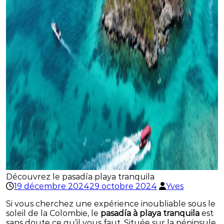
Découvrez le pasadía playa tranquila
19 décembre 2024
29 octobre 2024
Yves
Si vous cherchez une expérience inoubliable sous le
soleil de la Colombie, le
pasadía à playa tranquila
est
sans doute ce qu’il vous faut. Située sur la péninsule