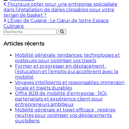
Navigation
Pourquoi opter pour une entreprise spécialisée
dans l’installation de dalles clipsables pour votre
de
terrain de basket ?
l’article
L’Évier de Cuisine : Le Cœur de Votre Espace
Culinaire
Rechercher
Rechercher
:
Articles récents
Mobilité générale: tendances, technologies et
pratiques pour optimiser vos trajets
Former et progresser en déplacement :
l’éducation et l’emploi qui accélèrent avec la
mobilité
Voyages intelligents et responsables: immersion
locale et trajets durables
Offre B2B de mobilité d’entreprise : ROI,
partenariats et expérience client pour
entrepreneurs ambitieux
Mobilité générale et trajet efficace : repères
neutres pour optimiser vos déplacements
quotidiens