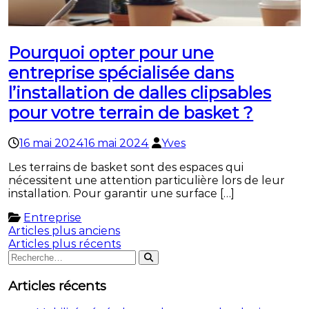
Pourquoi opter pour une
entreprise spécialisée dans
l’installation de dalles clipsables
pour votre terrain de basket ?
16 mai 2024
16 mai 2024
Yves
Les terrains de basket sont des espaces qui
nécessitent une attention particulière lors de leur
installation. Pour garantir une surface […]
Entreprise
Navigation
Articles plus anciens
Articles plus récents
des
Rechercher
Rechercher
:
articles
Articles récents