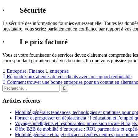
· Sécurité
La sécurité des informations fournies est essentielle. Toutes les donné
prestataire, vous seriez parfaitement en confiance par rapport à vos com
· Le prix facturé
Vous et votre fournisseur de services devez clairement comprendre les f
correspondant parfaitement à vos besoins afin que vous puissiez jouir 
Entreprise
,
Finance
entreprise
Navigation
Répondez aux attentes de vos clients avec un support redoutable
Comment trouver une bonne entreprise pour un contrat en alternanc
de
Rechercher
Rechercher
l’article
:
Articles récents
Mobilité générale: tendances, technologies et pratiques pour opt
Former et progresser en déplacement : l’éducation et l’emploi qu
Voyages intelligents et responsables: immersion locale et trajets
Offre B2B de mobilité d’entreprise : ROI, partenariats et expér
Mobilité générale et trajet efficace : repères neutres pour opti